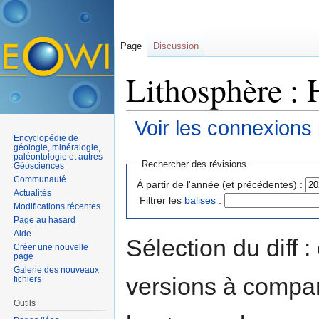
Page
Discussion
Lithosphère : 
Voir les connexions
Encyclopédie de
Aller à :
navigation
,
rechercher
géologie, minéralogie,
paléontologie et autres
Rechercher des révisions
Géosciences
Communauté
À partir de l'année (et précédentes) :
Actualités
Filtrer les
balises
:
Modifications récentes
Page au hasard
Aide
Sélection du diff 
Créer une nouvelle
page
Galerie des nouveaux
versions à compar
fichiers
Outils