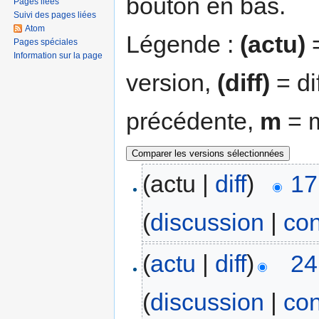
bouton en bas.
Pages liées
Suivi des pages liées
Atom
Légende :
(actu)
=
Pages spéciales
Information sur la page
version,
(diff)
= di
précédente,
m
= m
(actu |
diff
)
17
(
discussion
|
con
(
actu
|
diff
)
24
(
discussion
|
con