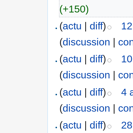
(+150)
(
actu
|
diff
)
12
(
discussion
|
con
(
actu
|
diff
)
10
(
discussion
|
con
(
actu
|
diff
)
4 
(
discussion
|
con
(
actu
|
diff
)
28