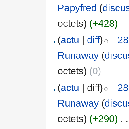
Papyfred
(
discu
octets)
(+428)
(
actu
|
diff
)
28
Runaway
(
discu
octets)
(0)
(
actu
| diff)
28
Runaway
(
discu
octets)
(+290)
‎
. .