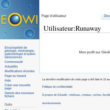
Page d’utilisateur
Dis
Utilisateur:Runaway
Aller à :
navigation
,
rechercher
Encyclopédie de
géologie, minéralogie,
Mon profil sur Géo
paléontologie et autres
Géosciences
Communauté
Actualités
Modifications récentes
Page au hasard
La dernière modification de cette page a été faite le 10 a
Aide
Créer une nouvelle
Politique de confidentialité
page
Galerie des nouveaux
À propos de Géowiki : minéraux, cristaux, roches, fossile
fichiers
Avertissements
Outils