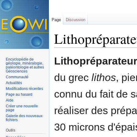
Page
Discussion
Lithopréparate
Aller à :
navigation
,
rechercher
Lithopréparateu
Encyclopédie de
géologie, minéralogie,
paléontologie et autres
Géosciences
du grec
lithos
, pi
Communauté
Actualités
Modifications récentes
connu du fait de s
Page au hasard
Aide
Créer une nouvelle
réaliser des prép
page
Galerie des nouveaux
fichiers
30 microns d'épai
Outils