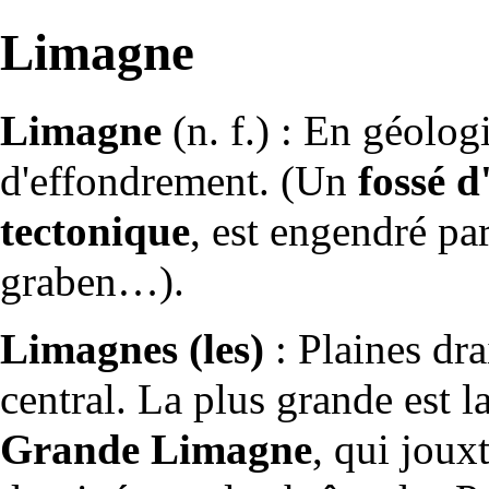
Limagne
Limagne
(n. f.) : En
géolog
d'effondrement. (Un
fossé 
tectonique
, est engendré pa
graben
…).
Limagnes (les)
: Plaines dra
central. La plus grande est l
Grande Limagne
, qui joux