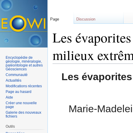
Page
Discussion
Les évaporites
milieux extrê
Encyclopédie de
géologie, minéralogie,
paléontologie et autres
Aller à :
navigation
,
rechercher
Géosciences
Les évaporites 
Communauté
Actualités
Modifications récentes
Page au hasard
Aide
Créer une nouvelle
Marie-Madelei
page
Galerie des nouveaux
fichiers
Outils