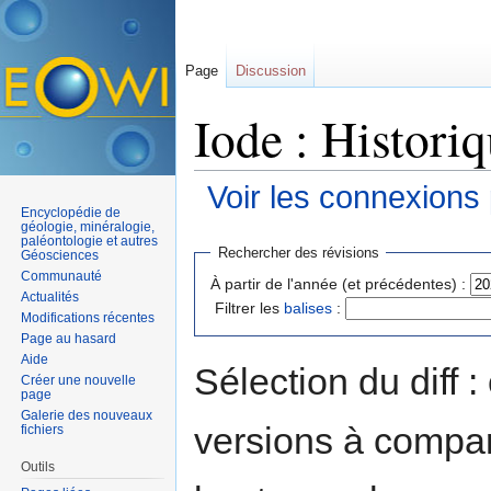
Page
Discussion
Iode : Histori
Voir les connexions
Encyclopédie de
Aller à :
navigation
,
rechercher
géologie, minéralogie,
paléontologie et autres
Rechercher des révisions
Géosciences
Communauté
À partir de l'année (et précédentes) :
Actualités
Filtrer les
balises
:
Modifications récentes
Page au hasard
Aide
Sélection du diff 
Créer une nouvelle
page
Galerie des nouveaux
versions à compar
fichiers
Outils