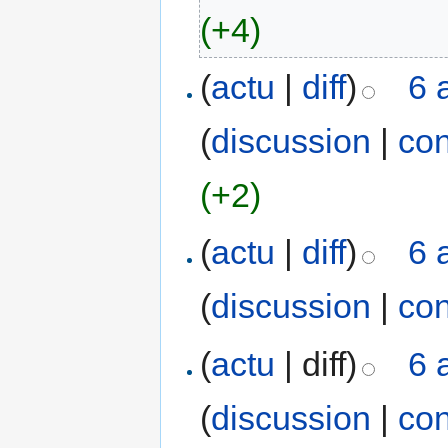
(+4)
(
actu
|
diff
)
6 
(
discussion
|
con
(+2)
(
actu
|
diff
)
6 
(
discussion
|
con
(
actu
| diff)
6 
(
discussion
|
con