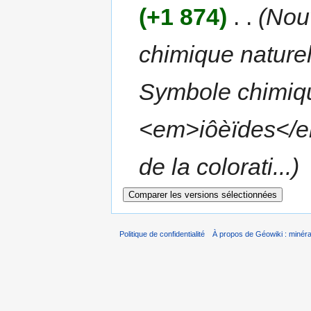
(+1 874)
‎
. .
(Nou
chimique nature
Symbole chimique
<em>iôèïdes</em
de la colorati...)
Politique de confidentialité
À propos de Géowiki : minérau