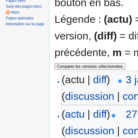
bouton en bas.
Pages liées
Suivi des pages liées
Atom
Légende :
(actu)
=
Pages spéciales
Information sur la page
version,
(diff)
= di
précédente,
m
= m
(actu |
diff
)
3 
(
discussion
|
con
(
actu
|
diff
)
27
(
discussion
|
con