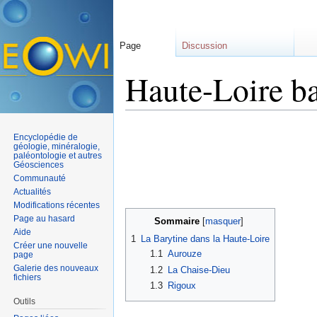
Page
Discussion
Haute-Loire ba
Aller à :
navigation
,
rechercher
Encyclopédie de
géologie, minéralogie,
paléontologie et autres
Géosciences
Communauté
Actualités
Modifications récentes
Page au hasard
Sommaire
[
masquer
]
Aide
1
La Barytine dans la Haute-Loire
Créer une nouvelle
1.1
Aurouze
page
Galerie des nouveaux
1.2
La Chaise-Dieu
fichiers
1.3
Rigoux
Outils