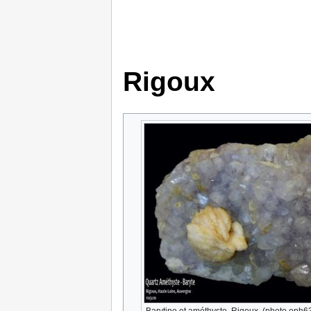
Rigoux
Barytine et améthyste. Rigoux. (photo oph63