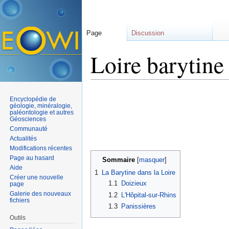
Page
Discussion
Loire barytine
Aller à :
navigation
,
rechercher
Encyclopédie de
géologie, minéralogie,
paléontologie et autres
Géosciences
Communauté
Actualités
Modifications récentes
Page au hasard
Sommaire
[
masquer
]
Aide
1
La Barytine dans la Loire
Créer une nouvelle
1.1
Doizieux
page
Galerie des nouveaux
1.2
L'Hôpital-sur-Rhins
fichiers
1.3
Panissières
Outils