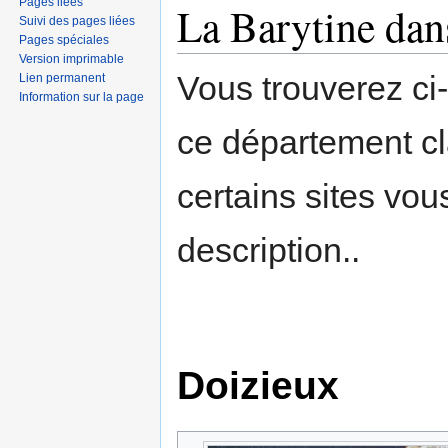
Pages liées
La Barytine dan
Suivi des pages liées
Pages spéciales
Version imprimable
Vous trouverez ci
Lien permanent
Information sur la page
ce département c
certains sites vou
description..
Doizieux