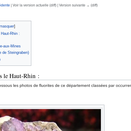
édente
| Voir la version actuelle (diff) | Version suivante → (diff)
rechercher
masquer
]
e Haut-Rhin :
ie-aux-Mines
e de Steingraben)
m
ns le Haut-Rhin :
essous les photos de fluorites de ce département classées par occurren