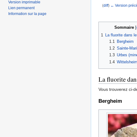
Version imprimable
(
diff
)
← Version préc
Lien permanent
Aller à :
navigation
,
Information sur la page
Sommaire
[
1
La fluorite dans l
1.1
Bergheim
1.2
Sainte-Mar
1.3
Urbes (min
1.4
Wittelshei
La fluorite da
Vous trouverez ci-d
Bergheim