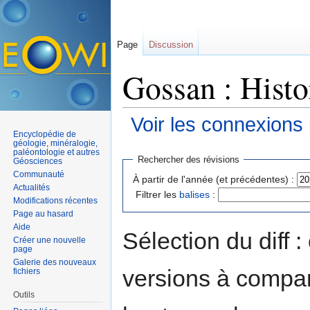
Page
Discussion
Gossan : Histo
Voir les connexions
Encyclopédie de
Aller à :
navigation
,
rechercher
géologie, minéralogie,
paléontologie et autres
Rechercher des révisions
Géosciences
Communauté
À partir de l'année (et précédentes) :
Actualités
Filtrer les
balises
:
Modifications récentes
Page au hasard
Aide
Sélection du diff 
Créer une nouvelle
page
Galerie des nouveaux
versions à compar
fichiers
Outils