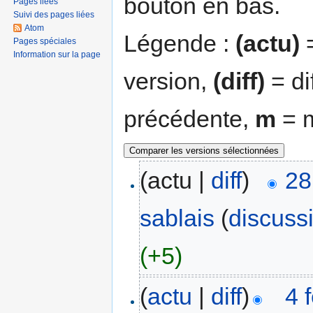
bouton en bas.
Pages liées
Suivi des pages liées
Atom
Légende :
(actu)
=
Pages spéciales
Information sur la page
version,
(diff)
= di
précédente,
m
= m
(actu |
diff
)
28
sablais
(
discuss
(+5)
(
actu
|
diff
)
4 