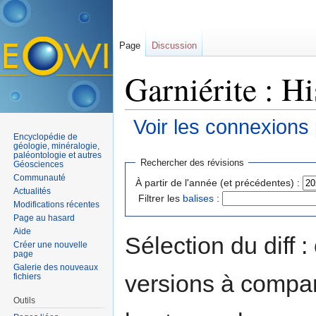
Page
Discussion
Garniérite : Hi
Voir les connexions
Encyclopédie de
Aller à :
navigation
,
rechercher
géologie, minéralogie,
paléontologie et autres
Rechercher des révisions
Géosciences
Communauté
À partir de l'année (et précédentes) :
Actualités
Filtrer les
balises
:
Modifications récentes
Page au hasard
Aide
Sélection du diff 
Créer une nouvelle
page
Galerie des nouveaux
versions à compar
fichiers
Outils