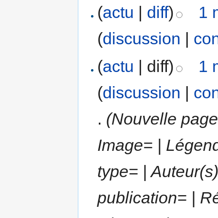
(
actu
|
diff
)
1 
(
discussion
|
con
(
actu
| diff)
1 
(
discussion
|
con
.
(Nouvelle page 
Image= | Légend
type= | Auteur(s)
publication= | R