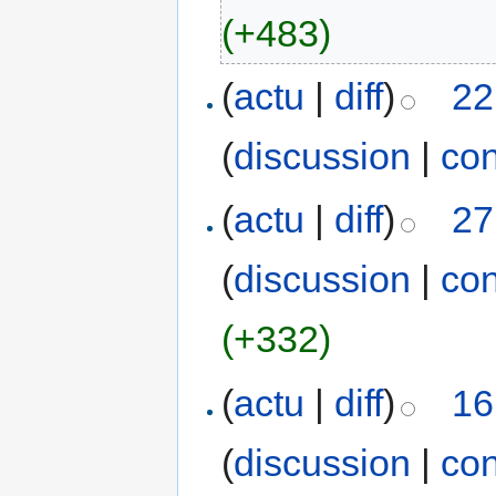
(+483)
(
actu
|
diff
)
22
(
discussion
|
con
(
actu
|
diff
)
27
(
discussion
|
con
(+332)
(
actu
|
diff
)
16
(
discussion
|
con