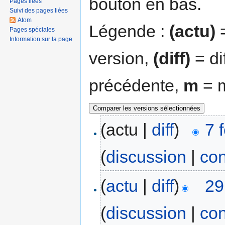
bouton en bas.
Pages liées
Suivi des pages liées
Atom
Légende :
(actu)
=
Pages spéciales
Information sur la page
version,
(diff)
= di
précédente,
m
= m
(actu |
diff
)
7 
(
discussion
|
con
(
actu
|
diff
)
29
(
discussion
|
con