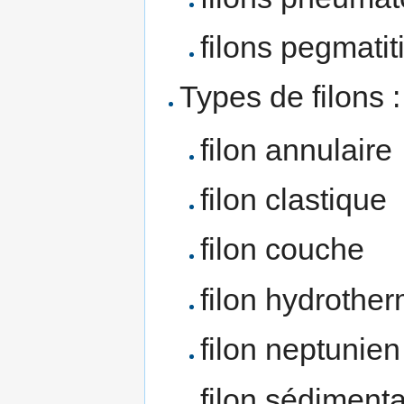
filons pegmatit
Types de filons 
filon annulaire
filon clastique
filon couche
filon hydrother
filon neptunien
filon sédimenta