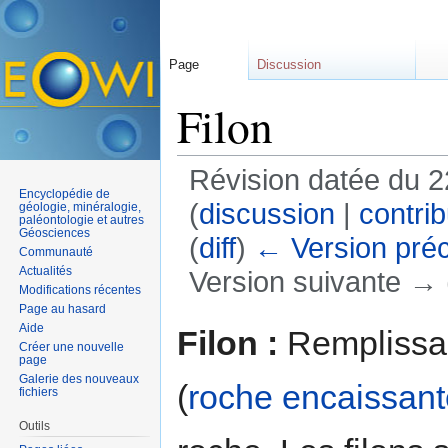
Page
Discussion
Filon
Révision datée du 22
Encyclopédie de
(
discussion
|
contrib
géologie, minéralogie,
paléontologie et autres
Géosciences
(
diff
)
← Version pré
Communauté
Actualités
Version suivante → (
Modifications récentes
Aller à :
navigation
,
rechercher
Page au hasard
Aide
Filon :
Remplissag
Créer une nouvelle
page
Galerie des nouveaux
(
roche encaissant
fichiers
Outils