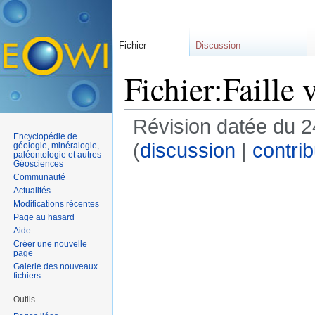
Fichier
Discussion
Fichier:Faille 
Révision datée du 2
Encyclopédie de
(
discussion
|
contrib
géologie, minéralogie,
paléontologie et autres
Géosciences
Communauté
Actualités
Modifications récentes
Page au hasard
Aide
Créer une nouvelle
page
Galerie des nouveaux
fichiers
Outils