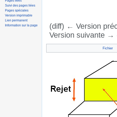
Pages liées
Suivi des pages liées
Pages spéciales
Version imprimable
Lien permanent
(diff) ← Version préc
Information sur la page
Version suivante → (
Aller à :
navigation
,
rechercher
Fichier