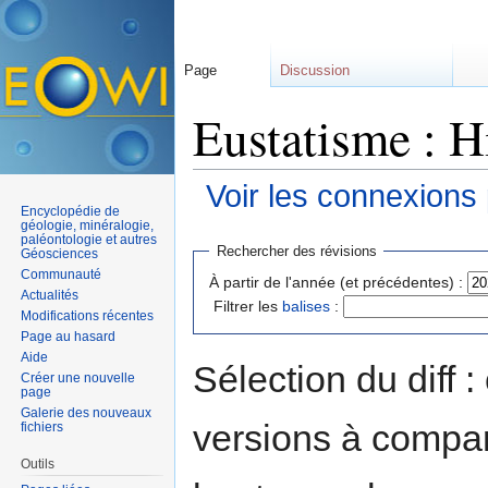
Page
Discussion
Eustatisme : H
Voir les connexions
Encyclopédie de
Aller à :
navigation
,
rechercher
géologie, minéralogie,
paléontologie et autres
Rechercher des révisions
Géosciences
Communauté
À partir de l'année (et précédentes) :
Actualités
Filtrer les
balises
:
Modifications récentes
Page au hasard
Aide
Sélection du diff 
Créer une nouvelle
page
Galerie des nouveaux
versions à compar
fichiers
Outils