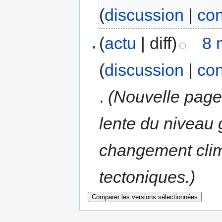
(
discussion
|
con
(
actu
| diff)
8 
(
discussion
|
con
.
(Nouvelle page
lente du niveau
changement cli
tectoniques.)