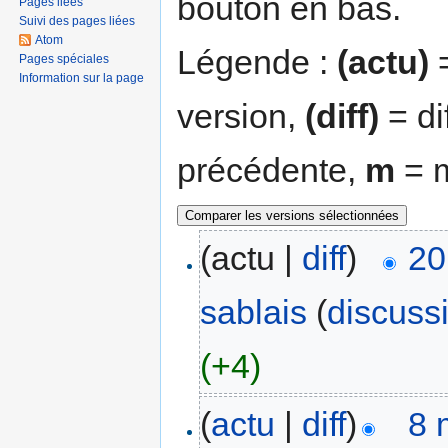
bouton en bas.
Pages liées
Suivi des pages liées
Atom
Légende :
(actu)
=
Pages spéciales
Information sur la page
version,
(diff)
= di
précédente,
m
= m
(actu |
diff
)
20
sablais
(
discuss
(+4)
(
actu
|
diff
)
8 