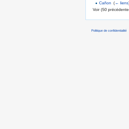
Cañon
‎
(
← liens
Voir (50 précédentes
Politique de confidentialité