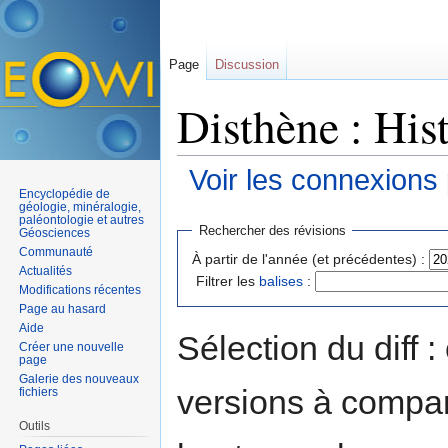
Page
Discussion
Disthène : His
Voir les connexions
Encyclopédie de
Aller à :
navigation
,
rechercher
géologie, minéralogie,
paléontologie et autres
Rechercher des révisions
Géosciences
Communauté
À partir de l'année (et précédentes) :
Actualités
Filtrer les
balises
:
Modifications récentes
Page au hasard
Aide
Sélection du diff 
Créer une nouvelle
page
Galerie des nouveaux
versions à compar
fichiers
Outils