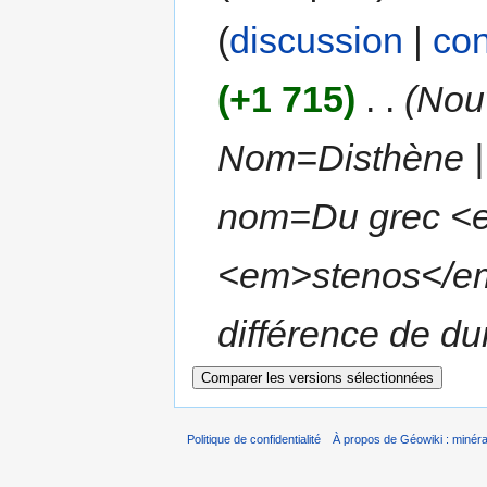
(
discussion
|
con
(+1 715)
‎
. .
(Nouv
Nom=Disthène | 
nom=Du grec <e
<em>stenos</em>
différence de dur
Politique de confidentialité
À propos de Géowiki : minérau