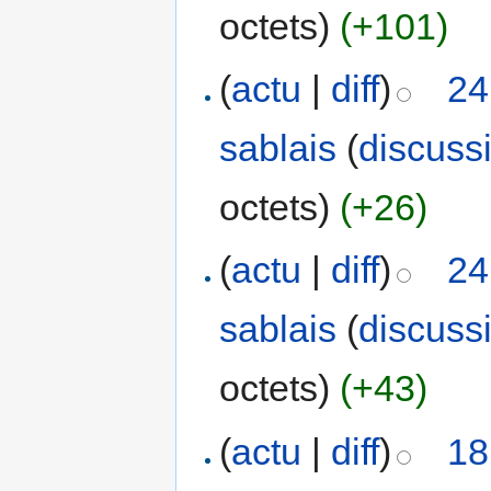
octets)
(+101)
(
actu
|
diff
)
24
sablais
(
discuss
octets)
(+26)
(
actu
|
diff
)
24
sablais
(
discuss
octets)
(+43)
(
actu
|
diff
)
18