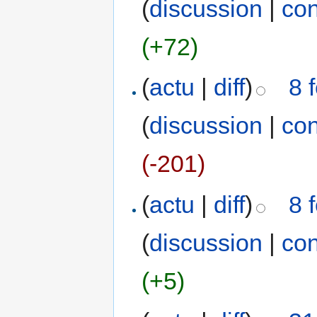
(
discussion
|
con
(+72)
(
actu
|
diff
)
8 
(
discussion
|
con
(-201)
(
actu
|
diff
)
8 
(
discussion
|
con
(+5)