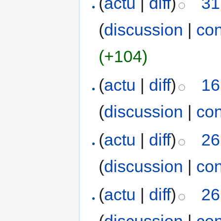
(
actu
|
diff
)
31
(
discussion
|
con
(+104)
(
actu
|
diff
)
16
(
discussion
|
con
(
actu
|
diff
)
26
(
discussion
|
con
(
actu
|
diff
)
26