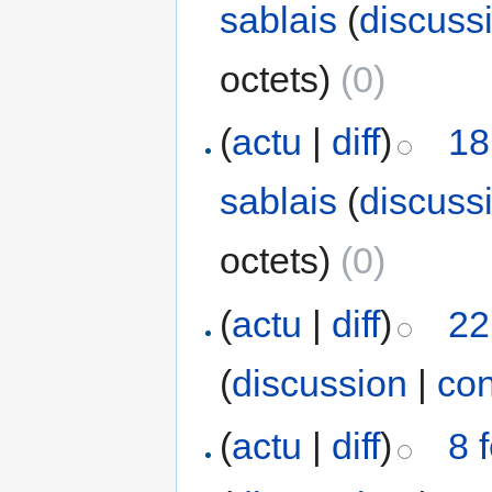
sablais
(
discuss
octets)
(0)
(
actu
|
diff
)
18
sablais
(
discuss
octets)
(0)
(
actu
|
diff
)
22
(
discussion
|
con
(
actu
|
diff
)
8 