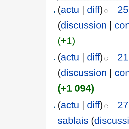
(
actu
|
diff
)
25
(
discussion
|
con
(+1)
(
actu
|
diff
)
21
(
discussion
|
con
(+1 094)
(
actu
|
diff
)
27
sablais
(
discuss