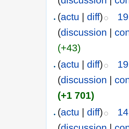
(
discussion
|
con
(
actu
|
diff
)
19
(
discussion
|
con
(+43)
(
actu
|
diff
)
19
(
discussion
|
con
(+1 701)
(
actu
|
diff
)
14
(
discussion
|
con