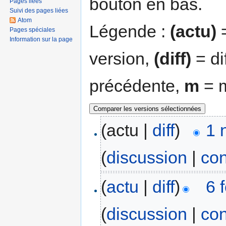
bouton en bas.
Pages liées
Suivi des pages liées
Atom
Légende :
(actu)
=
Pages spéciales
Information sur la page
version,
(diff)
= di
précédente,
m
= m
(actu |
diff
)
1 
(
discussion
|
con
(
actu
|
diff
)
6 
(
discussion
|
con