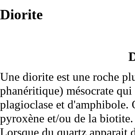
Diorite
D
Une diorite est une roche pl
phanéritique) mésocrate qui 
plagioclase
et d'
amphibole
.
pyroxène
et/ou de la
biotite
.
Lorsque du
quartz
apparait d