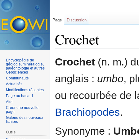
Page
Discussion
Crochet
Aller à :
navigation
,
rechercher
Crochet
(n. m.) 
Encyclopédie de
géologie, minéralogie,
paléontologie et autres
Géosciences
anglais :
umbo
, pl
Communauté
Actualités
Modifications récentes
ou recourbée de 
Page au hasard
Aide
Créer une nouvelle
Brachiopodes
.
page
Galerie des nouveaux
fichiers
Synonyme :
Umb
Outils