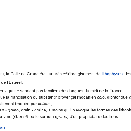
t, la Colle de Grane était un très célèbre gisement de
lithophyses
: le
de l'Estérel.
eux qui ne seraient pas familiers des langues du midi de la France :
que la francisation du substantif provençal rhodanien
colo
, diphtongué
c
alement traduire par
colline
;
an - grano
, grain - graine, à moins qu'il n'évoque les formes des lithop
ronyme (
Granet
) ou le surnom (
grano
) d'un propriétaire des lieux…
ais
.