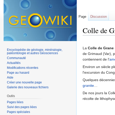
Page
Discussion
Colle de G
Aller à :
navigation
,
La
Colle de Grane
Encyclopédie de géologie, minéralogie,
paléontologie et autres Géosciences
de Grimaud (Var), 
Communauté
contiennent de l'
amé
Actualités
Environ un siècle pl
Modifications récentes
l'excursion du Con
Page au hasard
Aide
Quelques décennies
Créer une nouvelle page
granite
…
Galerie des nouveaux fichiers
De nos jours la Coll
Outils
récolte de lithophys
Pages liées
Suivi des pages liées
Pages spéciales