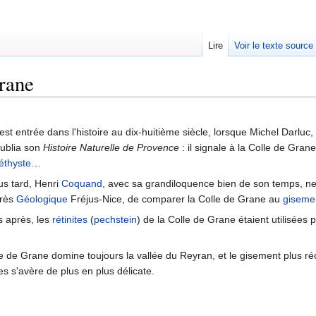
Lire
Voir le texte source
rane
rechercher
est entrée dans l'histoire au dix-huitième siècle, lorsque Michel Darluc,
publia son
Histoire Naturelle de Provence
: il signale à la Colle de Gran
thyste
…
us tard, Henri
Coquand
, avec sa grandiloquence bien de son temps, ne 
grès
Géologique
Fréjus-Nice, de comparer la Colle de Grane au
giseme
 après, les
rétinites
(
pechstein
) de la Colle de Grane étaient utilisées 
e de Grane domine toujours la vallée du Reyran, et le gisement plus réce
es s'avère de plus en plus délicate.