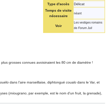
Type d'accès
Délicat
Temps de visite
néant
nécessaire
Les vestiges romains
Voir
de
Forum Juli
s plus grosses connues avoisinaient les 80 cm de diamètre !
ouélo
dans l'aire marseillaise, diphtongué
coualo
dans le Var, et
hyses (
miougrano
, par exemple, est le nom d'un fruit, la grenade),