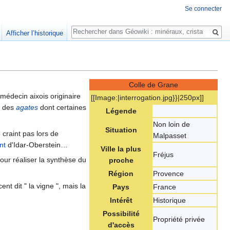
Se connecter
Rechercher
Afficher l’historique
Colle de Grane
 médecin aixois originaire
[[Image:|interrogation.jpg}}|250px]]
e des
agates
dont certaines
Légende
Non loin de
Situation
craint pas lors de
Malpasset
nt
d'Idar-Oberstein…
Ville la plus
Fréjus
pour réaliser la synthèse du
proche
Région
Provence
nt dit " la vigne ", mais la
Pays
France
Intérêt
Historique
Possibilité
Propriété privée
d'accès