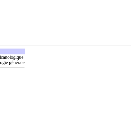
lcanologique
logie générale