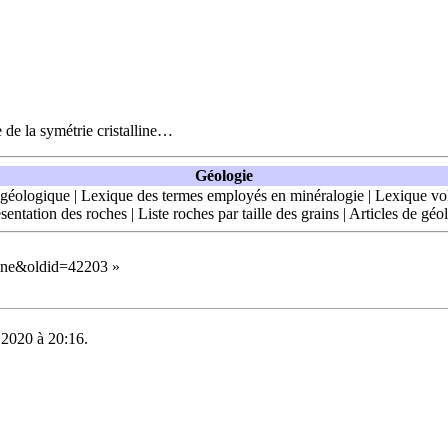
 de la symétrie cristalline…
Géologie
 géologique
|
Lexique des termes employés en minéralogie
|
Lexique vo
sentation des roches
|
Liste roches par taille des grains
|
Articles de géo
lline&oldid=42203
»
e 2020 à 20:16.