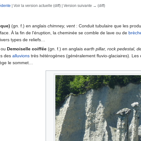
édente
| Voir la version actuelle (diff) | Version suivante → (diff)
rechercher
ique)
(gn. f.) en anglais
chimney, vent
: Conduit tubulaire que les produ
face. À la fin de l'éruption, la cheminée se comble de lave ou de
brèch
ivers types de reliefs…
ou
Demoiselle coiffée
(gn. f.) en anglais
earth pillar, rock pedestal, d
ns des
alluvions
très hétérogènes (généralement fluvio-glaciaires). Les
tège le sommet…