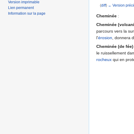
Version imprimable
(
diff
)
← Version préc
Lien permanent
Aller à :
navigation
,
Information sur la page
Cheminée
:
Cheminée (volcan
parcours vers la sur
l'
érosion
, donnera d
Cheminée (de fée)
le ruissellement da
rocheux
qui en pro