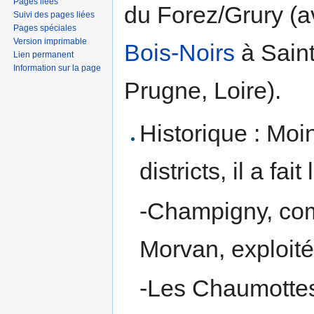
Pages liées
du Forez/Grury (a
Suivi des pages liées
Pages spéciales
Version imprimable
Bois-Noirs
à Saint
Lien permanent
Information sur la page
Prugne, Loire).
Historique : Moi
districts, il a fai
-Champigny, com
Morvan, exploit
-Les Chaumottes