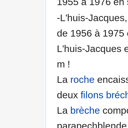
1955 à 1976 en 
-L'huis-Jacques
de 1956 à 1975
L'huis-Jacques e
m !
La
roche
encais
deux
filons
bréc
La
brèche
compor
parapechblende