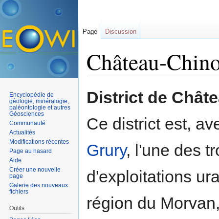
Page
Discussion
Château-Chin
Aller à :
navigation
,
rechercher
District de Chât
Encyclopédie de
géologie, minéralogie,
paléontologie et autres
Géosciences
Ce district est, av
Communauté
Actualités
Modifications récentes
Grury
, l'une des t
Page au hasard
Aide
Créer une nouvelle
d'exploitations ur
page
Galerie des nouveaux
fichiers
région du Morvan,
Outils