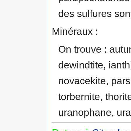
des sulfures son
Minéraux :
On trouve : autuni
dewindtite, iant
novacekite, pars
torbernite, thorit
uranophane, uran