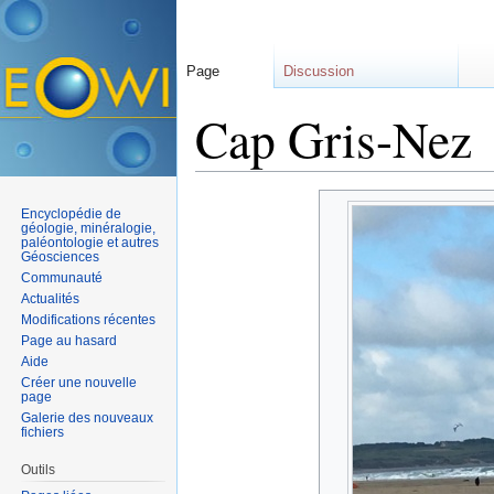
Page
Discussion
Cap Gris-Nez
Aller à :
navigation
,
rechercher
Encyclopédie de
géologie, minéralogie,
paléontologie et autres
Géosciences
Communauté
Actualités
Modifications récentes
Page au hasard
Aide
Créer une nouvelle
page
Galerie des nouveaux
fichiers
Outils