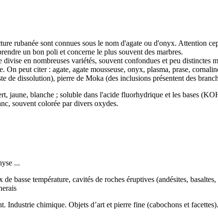
ructure rubanée sont connues sous le nom d'
agate
ou d'onyx. Attention ce
rendre un bon poli et concerne le plus souvent des marbres.
se divise en nombreuses variétés, souvent confondues et peu distinctes 
. On peut citer : agate, agate mousseuse, onyx, plasma, prase, cornalin
ste de dissolution), pierre de Moka (des inclusions présentent des branch
ert, jaune, blanche ; soluble dans l'acide fluorhydrique et les bases (KO
-blanc, souvent colorée par divers oxydes.
hyse
...
de basse température, cavités de roches éruptives (andésites, basaltes,
nerais
t. Industrie chimique. Objets d’art et pierre fine (cabochons et facettes)