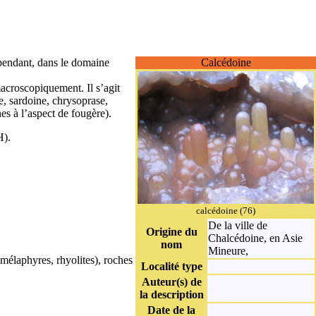
pendant, dans le domaine
Calcédoine
macroscopiquement. Il s’agit
e, sardoine, chrysoprase,
es à l’aspect de fougère).
H).
calcédoine (76)
De la ville de
Origine du
Chalcédoine, en Asie
nom
Mineure,
 mélaphyres, rhyolites), roches
Localité type
Auteur(s) de
la description
.
Date de la