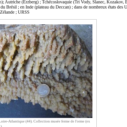
n); Autriche (Erzberg) ; Tchécoslovaquie (Tri Vody, Slanec, Kozakov, Ba
d du Brésil ; en Inde (plateau du Deccan) ; dans de nombreux états des
le-Zélande ; URSS
Loire-Atlantique (44). Collection musée ferme de l'orme (ex
).