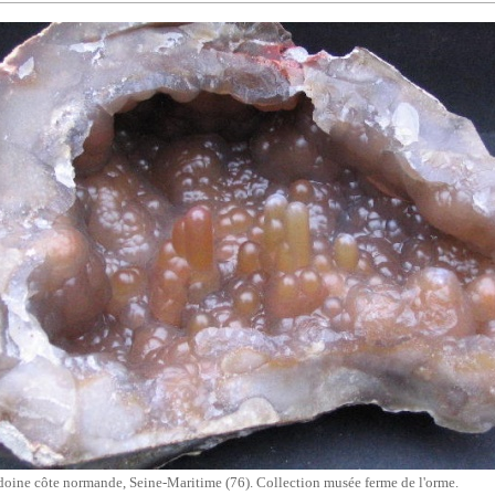
oine côte normande, Seine-Maritime (76). Collection musée ferme de l'orme.