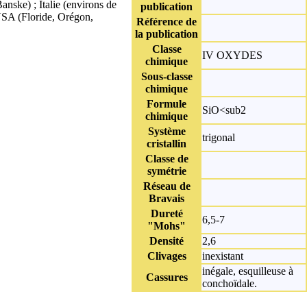
nske) ; Italie (environs de
publication
 USA (Floride, Orégon,
Référence de
la publication
Classe
IV OXYDES
chimique
Sous-classe
chimique
Formule
SiO<sub2
chimique
Système
trigonal
cristallin
Classe de
symétrie
Réseau de
Bravais
Dureté
6,5-7
"Mohs"
Densité
2,6
Clivages
inexistant
inégale, esquilleuse à
Cassures
conchoïdale.