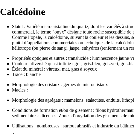
Calcédoine
Statut : Variété microcristalline du
quartz
, dont les variétés à st
commercial, le terme "onyx" désigne toute roche susceptible de p
Comme l’opale, la calcédoine, suivant la couleur et les dessins, 
plutôt d’appellations commerciales ou techniques de la calcédoine
héliotrope (ou pierre de sang), jaspe, enhydros (renfermant un re
Propriétés optiques et autres : translucide ; luminescence jaune-v
Couleur : diversité quasi infinie : gris, gris-bleu, gris-vert, gris
Éclat du minéral : vitreux, mat, gras à soyeux
Trace : blanche
Morphologie des cristaux : gerbes de microcristaux
Macles :
Morphologie des agrégats : mamelons, stalactites, enduits,
lithop
Conditions de formation et/ou de gisement : filons hydrothermaux 
sédimentaires siliceuses. Zones d’oxydation des gisements de mi
Utilisations : nombreuses ; surtout abrasifs et industrie du bâtimen