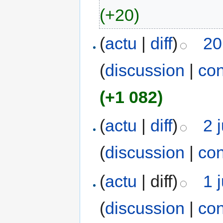
(+20)
(
actu
|
diff
)
20
(
discussion
|
con
(+1 082)
(
actu
|
diff
)
2 
(
discussion
|
con
(
actu
| diff)
1 
(
discussion
|
con