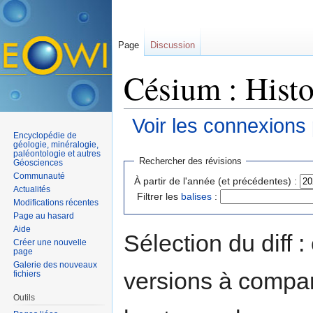
Page
Discussion
Césium : Histo
Voir les connexions
Encyclopédie de
Aller à :
navigation
,
rechercher
géologie, minéralogie,
paléontologie et autres
Rechercher des révisions
Géosciences
Communauté
À partir de l'année (et précédentes) :
Actualités
Filtrer les
balises
:
Modifications récentes
Page au hasard
Aide
Sélection du diff 
Créer une nouvelle
page
Galerie des nouveaux
versions à compar
fichiers
Outils