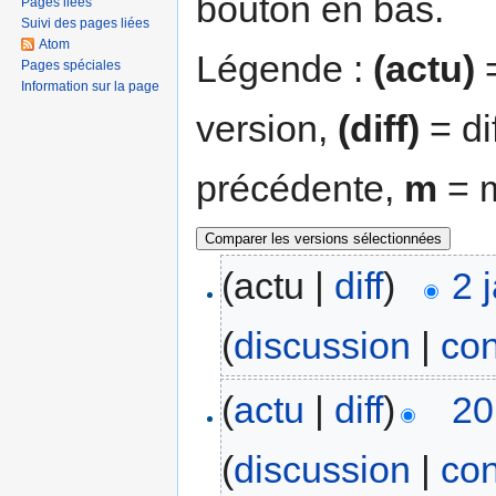
bouton en bas.
Pages liées
Suivi des pages liées
Atom
Légende :
(actu)
=
Pages spéciales
Information sur la page
version,
(diff)
= di
précédente,
m
= m
(actu |
diff
)
2 
(
discussion
|
con
(
actu
|
diff
)
20
(
discussion
|
con