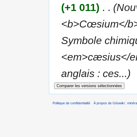
(+1 011)
‎
. .
(Nou
<b>Cœsium</b> é
Symbole chimique
<em>cæsius</em>
anglais : ces...)
Politique de confidentialité
À propos de Géowiki : minérau