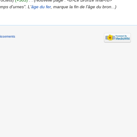
 octets)
(+383)
‎
. .
(Nouvelle page : <b>Le Bronze final</b>
mps d'urnes". L'
âge du fer
, marque la fin de l'âge du bron...)
tissements