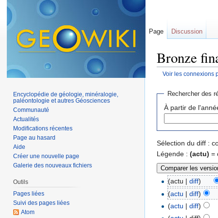
Page
Discussion
Bronze fina
Voir les connexions 
Aller à :
navigation
,
Rechercher des ré
Encyclopédie de géologie, minéralogie,
paléontologie et autres Géosciences
À partir de l'anné
Communauté
Actualités
Modifications récentes
Page au hasard
Sélection du diff :
Aide
Légende :
(actu)
= 
Créer une nouvelle page
Galerie des nouveaux fichiers
(actu |
diff
)
Outils
(
actu
|
diff
)
Pages liées
Suivi des pages liées
(
actu
|
diff
)
Atom