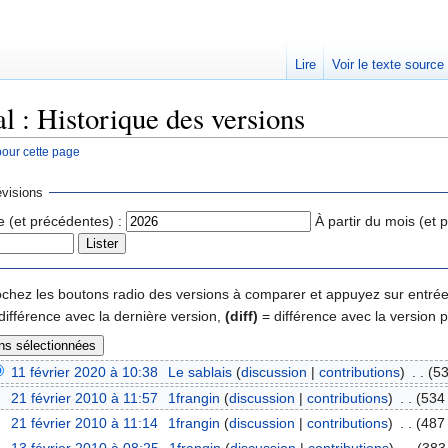
Lire
Voir le texte source
l : Historique des versions
pour cette page
rechercher
visions
e (et précédentes) :
À partir du mois (et 
 cochez les boutons radio des versions à comparer et appuyez sur entrée
différence avec la dernière version,
(diff)
= différence avec la version 
11 février 2020 à 10:38
‎
Le sablais
(
discussion
|
contributions
)
‎
. .
(53
21 février 2010 à 11:57
‎
1frangin
(
discussion
|
contributions
)
‎
. .
(534 
21 février 2010 à 11:14
‎
1frangin
(
discussion
|
contributions
)
‎
. .
(487 