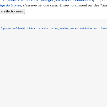
13 février 2010 à 08:25
‎
1frangin
(
discussion
|
contributions
)
‎
. .
(383
âge du bronze
, c'est une période caractérisée notamment par des "cha
À propos de Géowiki : minéraux, cristaux, roches, fossiles, volcans, météorites, etc.
Aver