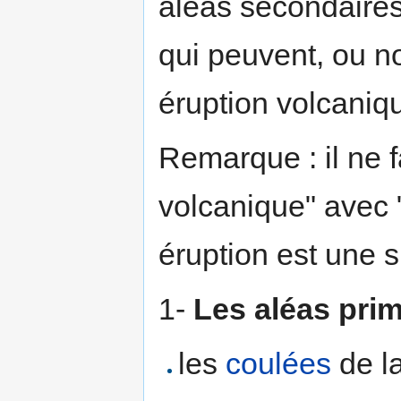
aléas secondaires
qui peuvent, ou n
éruption volcaniq
Remarque : il ne 
volcanique" avec 
éruption est une 
1-
Les aléas prim
les
coulées
de l