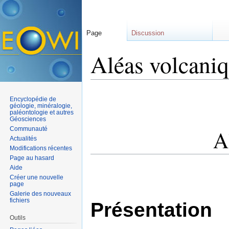
Page
Discussion
Aléas volcani
Aller à :
navigation
,
rechercher
Encyclopédie de
géologie, minéralogie,
paléontologie et autres
Géosciences
Communauté
A
Actualités
Modifications récentes
Page au hasard
Aide
Créer une nouvelle
page
Galerie des nouveaux
fichiers
Présentation
Outils