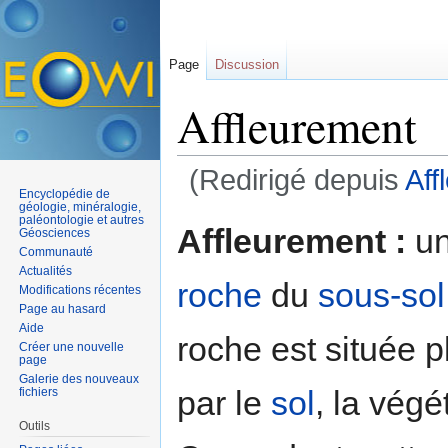
Page
Discussion
Affleurement
(Redirigé depuis
Aff
Encyclopédie de
Aller à :
navigation
,
rechercher
géologie, minéralogie,
paléontologie et autres
Affleurement :
un
Géosciences
Communauté
Actualités
roche
du
sous-sol
Modifications récentes
Page au hasard
Aide
roche est située p
Créer une nouvelle
page
Galerie des nouveaux
par le
sol
, la végé
fichiers
Outils