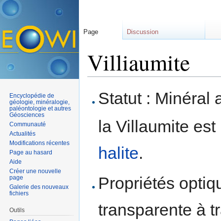
Page
Discussion
Villiaumite
Aller à :
navigation
,
rechercher
Statut : Minéral 
Encyclopédie de
géologie, minéralogie,
paléontologie et autres
Géosciences
la Villaumite est
Communauté
Actualités
Modifications récentes
halite
.
Page au hasard
Aide
Créer une nouvelle
Propriétés optiqu
page
Galerie des nouveaux
fichiers
transparente à t
Outils