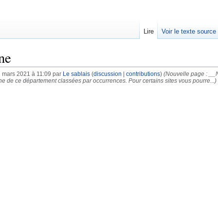
Lire
Voir le texte source
ine
1 mars 2021 à 11:09 par
Le sablais
(
discussion
|
contributions
)
(Nouvelle page : _
ne de ce département classées par occurrences. Pour certains sites vous pourre...)