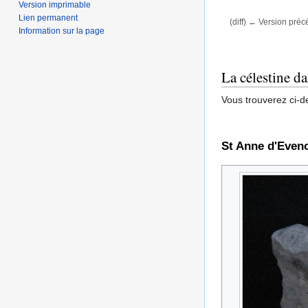
Version imprimable
Lien permanent
(diff) ← Version précé
Information sur la page
Aller à :
navigation
,
La célestine da
Vous trouverez ci-d
St Anne d'Even