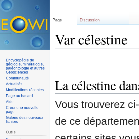
Page
Discussion
Var célestine
Aller à :
navigation
,
rechercher
Encyclopédie de
géologie, minéralogie,
paléontologie et autres
Géosciences
Communauté
La célestine dan
Actualités
Modifications récentes
Page au hasard
Vous trouverez ci
Aide
Créer une nouvelle
page
de ce départemen
Galerie des nouveaux
fichiers
Outils
certains sites vou