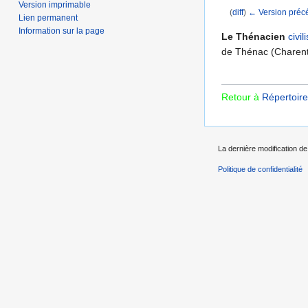
Version imprimable
(
diff
)
← Version préc
Lien permanent
Aller à :
navigation
,
Information sur la page
Le Thénacien
civil
de Thénac (Charent
Retour à
Répertoire
La dernière modification de 
Politique de confidentialité