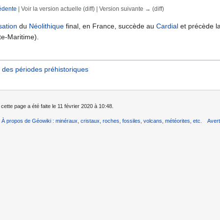
édente
| Voir la version actuelle (diff) | Version suivante → (diff)
rechercher
isation
du
Néolithique
final, en France, succède au
Cardial
et précède la
e-Maritime).
 des périodes préhistoriques
cette page a été faite le 11 février 2020 à 10:48.
À propos de Géowiki : minéraux, cristaux, roches, fossiles, volcans, météorites, etc.
Aver