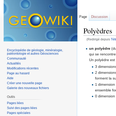
Page
Discussion
Polyèdres
(Redirigé depuis
Tét
Aller à :
navigation
,
un polyèdre
(d
Encyclopédie de géologie, minéralogie,
paléontologie et autres Géosciences
qui se rencontren
Communauté
Un polyèdre est 
Actualités
3 dimensions 
Modifications récentes
2 dimensions
Page au hasard
forment la s
Aide
Créer une nouvelle page
1 dimension 
Galerie des nouveaux fichiers
ensemble for
0 dimension 
Outils
Pages liées
Suivi des pages liées
Pages spéciales