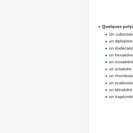
Quelques poly
Un cuboctaèd
un diploèdr
un dodécaèd
un hexaèdre e
un icosaèdre
un octaèdre 
un rhomboèdr
un scalénoèdr
un tétraèdre 
un trapézoèd