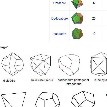
mage: