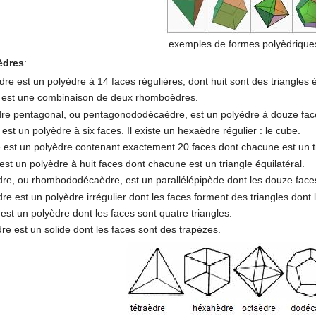
exemples de formes polyèdriques
èdres
:
re est un polyèdre à 14 faces régulières, dont huit sont des triangles é
e est une combinaison de deux rhomboèdres.
re pentagonal, ou pentagonododécaèdre, est un polyèdre à douze fac
st un polyèdre à six faces. Il existe un hexaèdre régulier : le cube.
 est un polyèdre contenant exactement 20 faces dont chacune est un tri
est un polyèdre à huit faces dont chacune est un triangle équilatéral.
e, ou rhombododécaèdre, est un parallélépipède dont les douze face
e est un polyèdre irrégulier dont les faces forment des triangles dont l
est un polyèdre dont les faces sont quatre triangles.
re est un solide dont les faces sont des trapèzes.