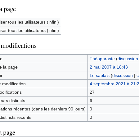
la page
ser tous les utilisateurs (infini)
ser tous les utilisateurs (infini)
 modifications
ge
Théophraste
(
discussion
e la page
2 mai 2007 à 18:43
ur
Le sablais
(
discussion
|
c
e modification
4 septembre 2021 à 21:
difications
27
urs distincts
6
tions récentes (dans les derniers 90 jours)
0
istincts récents
0
a page