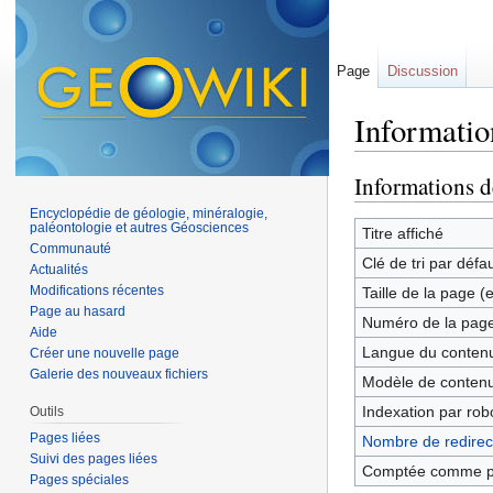
Page
Discussion
Information
Aller à :
navigation
,
Informations d
Encyclopédie de géologie, minéralogie,
paléontologie et autres Géosciences
Titre affiché
Communauté
Clé de tri par défa
Actualités
Modifications récentes
Taille de la page (
Page au hasard
Numéro de la pag
Aide
Langue du contenu
Créer une nouvelle page
Galerie des nouveaux fichiers
Modèle de contenu
Indexation par rob
Outils
Pages liées
Nombre de redirect
Suivi des pages liées
Comptée comme p
Pages spéciales