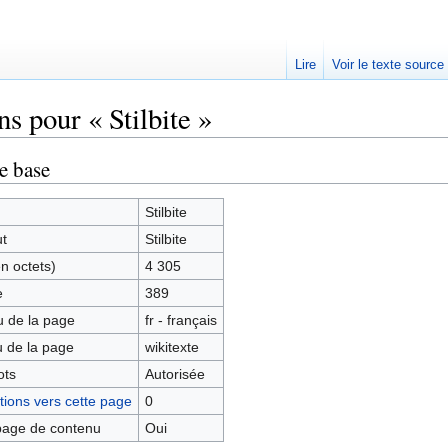
Lire
Voir le texte source
s pour « Stilbite »
rechercher
e base
Stilbite
ut
Stilbite
en octets)
4 305
e
389
 de la page
fr - français
 de la page
wikitexte
ots
Autorisée
ions vers cette page
0
age de contenu
Oui