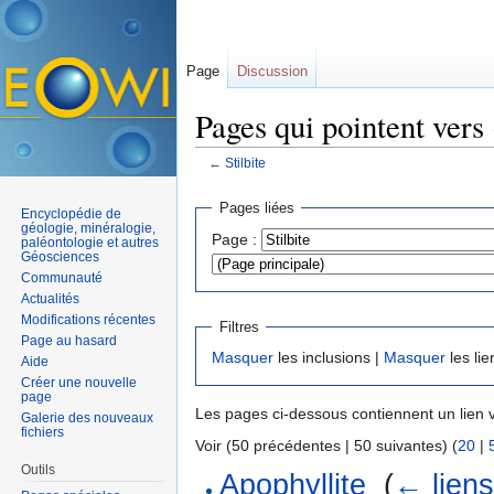
Page
Discussion
Pages qui pointent vers 
←
Stilbite
Aller à :
navigation
,
rechercher
Pages liées
Encyclopédie de
géologie, minéralogie,
Page :
paléontologie et autres
Géosciences
Communauté
Actualités
Modifications récentes
Filtres
Page au hasard
Masquer
les inclusions |
Masquer
les lie
Aide
Créer une nouvelle
page
Les pages ci-dessous contiennent un lien 
Galerie des nouveaux
fichiers
Voir (50 précédentes | 50 suivantes) (
20
|
Outils
Apophyllite
‎
(
← lien