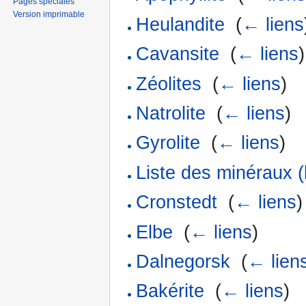
Pages spéciales
Version imprimable
Heulandite
‎
(
← liens
Cavansite
‎
(
← liens
)
Zéolites
‎
(
← liens
)
Natrolite
‎
(
← liens
)
Gyrolite
‎
(
← liens
)
Liste des minéraux (l
Cronstedt
‎
(
← liens
)
Elbe
‎
(
← liens
)
Dalnegorsk
‎
(
← lien
Bakérite
‎
(
← liens
)