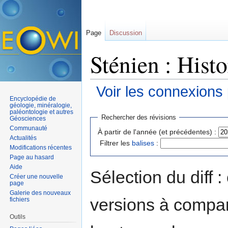
Page
Discussion
Sténien : Hist
Voir les connexions
Encyclopédie de
Aller à :
navigation
,
rechercher
géologie, minéralogie,
paléontologie et autres
Rechercher des révisions
Géosciences
Communauté
À partir de l'année (et précédentes) :
Actualités
Filtrer les
balises
:
Modifications récentes
Page au hasard
Aide
Sélection du diff 
Créer une nouvelle
page
Galerie des nouveaux
versions à compar
fichiers
Outils