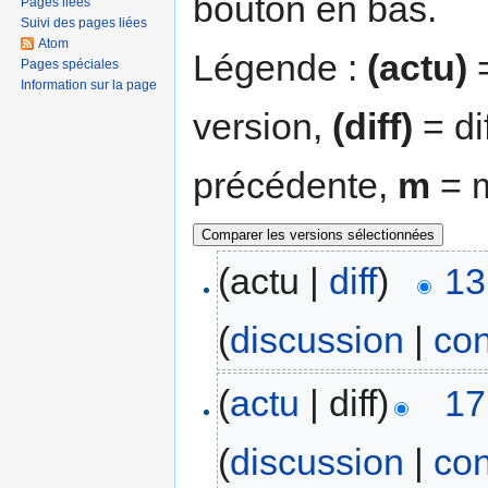
bouton en bas.
Pages liées
Suivi des pages liées
Atom
Légende :
(actu)
=
Pages spéciales
Information sur la page
version,
(diff)
= di
précédente,
m
= m
(actu |
diff
)
13
(
discussion
|
con
(
actu
| diff)
17
(
discussion
|
con