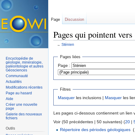
Page
Discussion
Pages qui pointent vers
←
Sténien
Aller à :
navigation
,
rechercher
Pages liées
Encyclopédie de
géologie, minéralogie,
Page :
paléontologie et autres
Géosciences
Communauté
Actualités
Modifications récentes
Filtres
Page au hasard
Masquer
les inclusions |
Masquer
les lie
Aide
Créer une nouvelle
page
Les pages ci-dessous contiennent un lien 
Galerie des nouveaux
fichiers
Voir (50 précédentes | 50 suivantes) (
20
|
Outils
Répertoire des périodes géologiques
‎
(