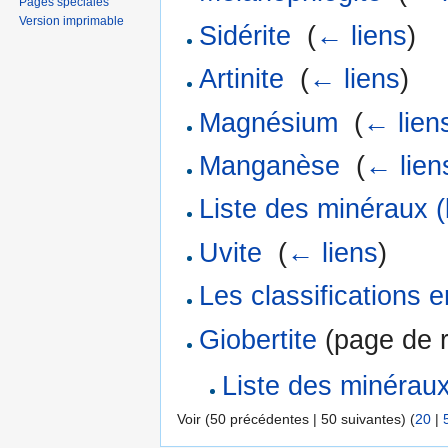
Pages spéciales
Version imprimable
Sidérite
‎
(
← liens
)
Artinite
‎
(
← liens
)
Magnésium
‎
(
← lien
Manganèse
‎
(
← lien
Liste des minéraux (
Uvite
‎
(
← liens
)
Les classifications 
Giobertite
(page de r
Liste des minéraux 
Voir (50 précédentes | 50 suivantes) (
20
|