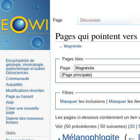
Page
Discussion
Pages qui pointent vers
←
Magnésite
Aller à :
navigation
,
rechercher
Pages liées
Encyclopédie de
géologie, minéralogie,
Page :
paléontologie et autres
Géosciences
Communauté
Actualités
Modifications récentes
Filtres
Page au hasard
Masquer
les inclusions |
Masquer
les lie
Aide
Créer une nouvelle
page
Les pages ci-dessous contiennent un lien 
Galerie des nouveaux
fichiers
Voir (50 précédentes | 50 suivantes) (
20
|
Outils
Mélanophlogite
‎
(
← l