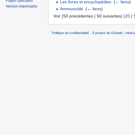
Pages spéciales
Les livres et encyclopédies
‎
(
← liens
)
Version imprimable
Ammonoïdé
‎
(
← liens
)
Voir (50 précédentes | 50 suivantes) (
20
|
Politique de confidentialité
À propos de Géowiki : minérau