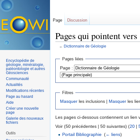
Page
Discussion
Pages qui pointent vers
←
Dictionnaire de Géologie
Aller à :
navigation
,
rechercher
Pages liées
Encyclopédie de
géologie, minéralogie,
Page :
paléontologie et autres
Géosciences
Communauté
Actualités
Modifications récentes
Filtres
Page au hasard
Masquer
les inclusions |
Masquer
les lie
Aide
Créer une nouvelle
page
Les pages ci-dessous contiennent un lien 
Galerie des nouveaux
fichiers
Voir (50 précédentes | 50 suivantes) (
20
|
Outils
Portail Bibliographie
‎
(
← liens
)