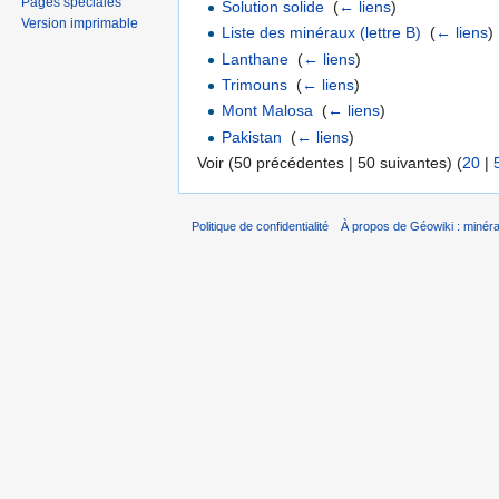
Pages spéciales
Solution solide
‎
(
← liens
)
Version imprimable
Liste des minéraux (lettre B)
‎
(
← liens
)
Lanthane
‎
(
← liens
)
Trimouns
‎
(
← liens
)
Mont Malosa
‎
(
← liens
)
Pakistan
‎
(
← liens
)
Voir (50 précédentes | 50 suivantes) (
20
|
Politique de confidentialité
À propos de Géowiki : minérau