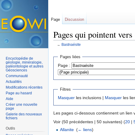
Page
Discussion
Pages qui pointent vers
←
Bastnaésite
Aller à :
navigation
,
rechercher
Pages liées
Encyclopédie de
géologie, minéralogie,
Page :
paléontologie et autres
Géosciences
Communauté
Actualités
Modifications récentes
Filtres
Page au hasard
Masquer
les inclusions |
Masquer
les lie
Aide
Créer une nouvelle
page
Les pages ci-dessous contiennent un lien 
Galerie des nouveaux
fichiers
Voir (50 précédentes | 50 suivantes) (
20
|
Outils
Allanite
‎
(
← liens
)