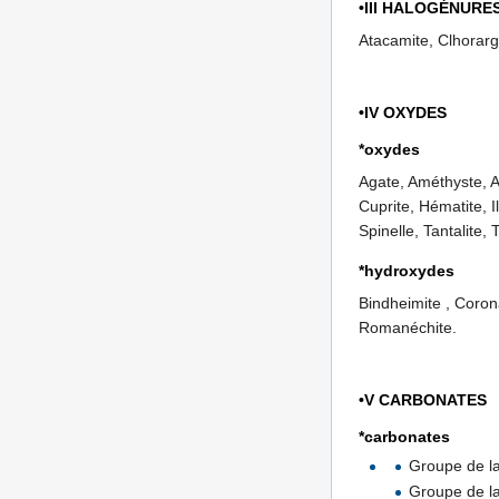
•III HALOGÉNURE
Atacamite, Clhorargy
•IV OXYDES
*oxydes
Agate, Améthyste, A
Cuprite, Hématite, I
Spinelle, Tantalite, 
*hydroxydes
Bindheimite , Coron
Romanéchite.
•V CARBONATES
*carbonates
Groupe de la 
Groupe de la