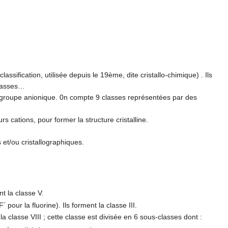
classification, utilisée depuis le 19ème, dite cristallo-chimique) . Ils
classes…
du groupe anionique. 0n compte 9 classes représentées par des
s cations, pour former la structure cristalline.
 et/ou cristallographiques.
nt la classe V.
-
F
pour la fluorine). Ils forment la classe III.
 la classe VIII ; cette classe est divisée en 6 sous-classes dont :