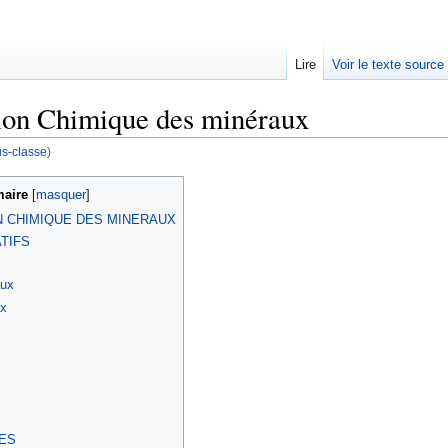
Lire
Voir le texte source
tion Chimique des minéraux
s-classe
)
rechercher
aire
[
masquer
]
N CHIMIQUE DES MINERAUX
ATIFS
aux
x
RES