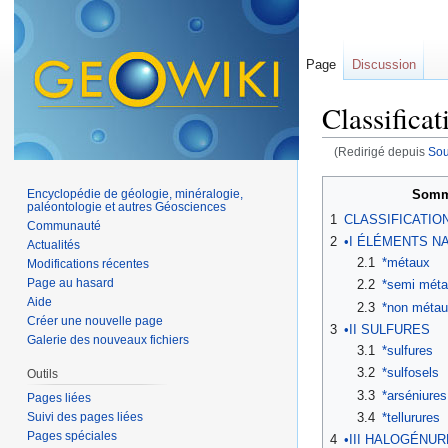
Page
Discussion
Classifica
(Redirigé depuis
Sou
Aller à :
navigation
,
Somm
Encyclopédie de géologie, minéralogie,
paléontologie et autres Géosciences
1
CLASSIFICATIO
Communauté
2
•I ÉLÉMENTS N
Actualités
2.1
*métaux
Modifications récentes
Page au hasard
2.2
*semi mét
Aide
2.3
*non métau
Créer une nouvelle page
3
•II SULFURES
Galerie des nouveaux fichiers
3.1
*sulfures
3.2
*sulfosels
Outils
3.3
*arséniures
Pages liées
Suivi des pages liées
3.4
*tellurures
Pages spéciales
4
•III HALOGÉNU