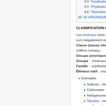
9.4
*Inosilicate
9.5
*Phyllosili
9.6
*Tectosilic
10
•IX ORGANIQU
CLASSIFICATION 
Les
minéraux
sont c
sont inégalement ré
Classe (classe ch
chiffres romains.
Groupe anionique
Groupe
: minéraux 
Famille
: subdivisi
Élément natif
: cor
Exemples:
Sulfures : mi
Carbonates :
Halogénures 
Silicates
: mi