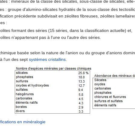
cates : minéraux de la classe des silicates, sous-classe de silicates, el
tes : groupe d'alumino-silicates hydratés de la sous-classe des tectosili
fication précédente subdivisait en zéolites fibreuses, zéolites lamellaire
es :
olites formant des séries (15 séries, dans la classification actuelle) et,
olites n'appartenant pas à l'une ou l'autre des séries.
n chimique basée selon la nature de l'anion ou du groupe d'anions domin
à l'un des sept
systèmes cristallins
.
ifications en minéralogie