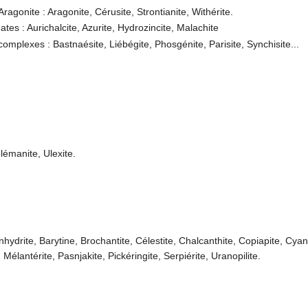
ragonite : Aragonite, Cérusite, Strontianite, Withérite.
es : Aurichalcite, Azurite, Hydrozincite, Malachite
omplexes : Bastnaésite, Liébégite, Phosgénite, Parisite, Synchisite...
lémanite, Ulexite.
Anhydrite, Barytine, Brochantite, Célestite, Chalcanthite, Copiapite, Cyano
 , Mélantérite, Pasnjakite, Pickéringite, Serpiérite, Uranopilite.