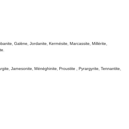
ubanite, Galène, Jordanite, Kermésite, Marcassite, Millérite,
te.
argite, Jamesonite, Ménéghinite, Proustite , Pyrargyrite, Tennantite,