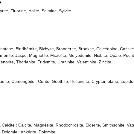
S
rite, Fluorine, Halite, Salmiac, Sylvite.
natase, Bindhémite, Bixbyite, Brannérite, Brookite, Calcédoine, Cassitér
lménite, Jaspe, Magnétite, Microlite, Molybdenite, Niobite, Opale, Pechb
Ténorite, Thorianite, Tridymite, Uraninite, Valentinite, Zincite.
adite, Cumengéite , Curite, Goethite, Hollandite, Cryptomélane, Lépidoc
Calcite : Calcite, Magnésite, Rhodochrosite, Sidérite, Smithsonite, Vaté
 Dolomie : Ankérite, Dolomite.