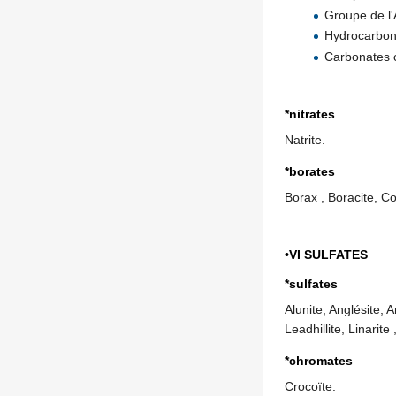
Groupe de l'A
Hydrocarbonat
Carbonates c
*nitrates
Natrite.
*borates
Borax , Boracite, Co
•VI SULFATES
*sulfates
Alunite, Anglésite, 
Leadhillite, Linarite
*chromates
Crocoïte.