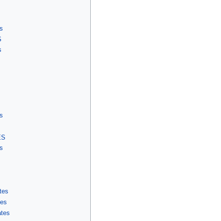
s
S
s
s
ES
s
tes
tes
ates