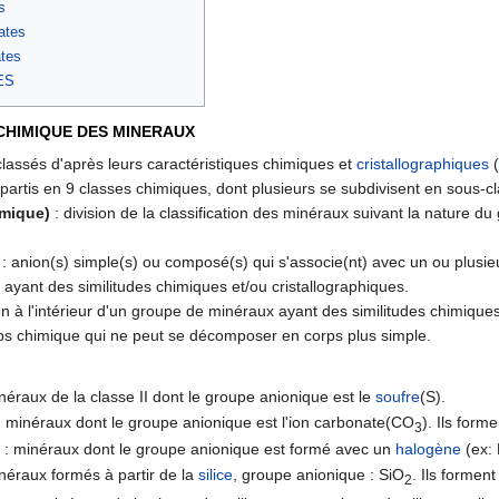
s
cates
ates
ES
CHIMIQUE DES MINERAUX
lassés d'après leurs caractéristiques chimiques et
cristallographiques
(
partis en 9 classes chimiques, dont plusieurs se subdivisent en sous-
imique)
: division de la classification des minéraux suivant la nature 
: anion(s) simple(s) ou composé(s) qui s'associe(nt) avec un ou plusieur
ayant des similitudes chimiques et/ou cristallographiques.
on à l'intérieur d'un groupe de minéraux ayant des similitudes chimiques
ps chimique qui ne peut se décomposer en corps plus simple.
néraux de la classe II dont le groupe anionique est le
soufre
(S).
 minéraux dont le groupe anionique est l'ion carbonate(CO
). Ils forme
3
: minéraux dont le groupe anionique est formé avec un
halogène
(ex: 
néraux formés à partir de la
silice
, groupe anionique : SiO
. Ils forment
2