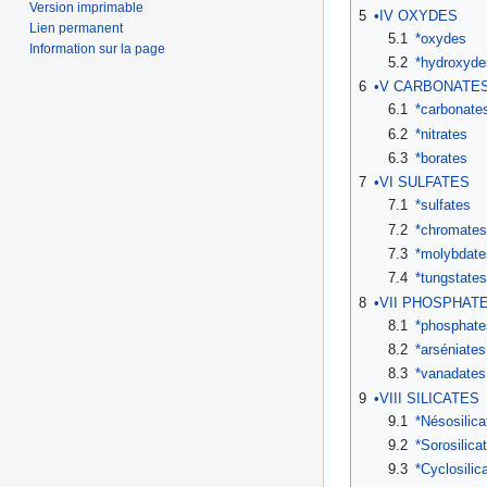
Version imprimable
5
•IV OXYDES
Lien permanent
5.1
*oxydes
Information sur la page
5.2
*hydroxyde
6
•V CARBONATE
6.1
*carbonate
6.2
*nitrates
6.3
*borates
7
•VI SULFATES
7.1
*sulfates
7.2
*chromates
7.3
*molybdate
7.4
*tungstates
8
•VII PHOSPHAT
8.1
*phosphate
8.2
*arséniates
8.3
*vanadates
9
•VIII SILICATES
9.1
*Nésosilica
9.2
*Sorosilica
9.3
*Cyclosilic