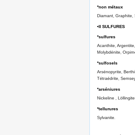
*non métaux
Diamant, Graphite, 
•II SULFURES
*sulfures
Acanthite, Argentite
Molybdénite, Orpimen
*sulfosels
Arsénopyrite, Berthi
Tétraédrite, Semseyi
*arséniures
Nickeline , Löllingite
*tellurures
Sylvanite.