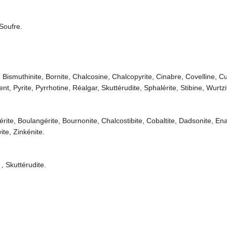
Soufre.
, Bismuthinite, Bornite, Chalcosine, Chalcopyrite, Cinabre, Covelline, C
t, Pyrite, Pyrrhotine, Réalgar, Skuttérudite, Sphalérite, Stibine, Wurtzi
érite, Boulangérite, Bournonite, Chalcostibite, Cobaltite, Dadsonite, En
te, Zinkénite.
 , Skuttérudite.