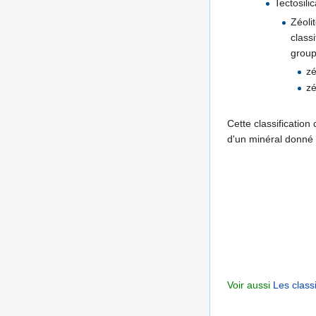
Tectosili
Zéoli
classi
group
zé
zé
Cette classificatio
d'un minéral donné 
Voir aussi
Les class