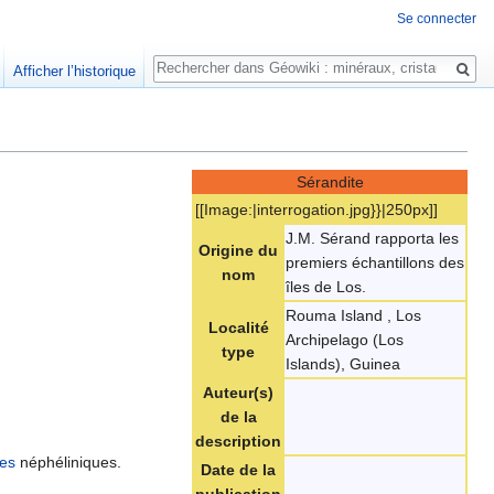
Se connecter
Rechercher
Afficher l’historique
Sérandite
[[Image:|interrogation.jpg}}|250px]]
J.M. Sérand rapporta les
Origine du
premiers échantillons des
nom
îles de Los.
Rouma Island , Los
Localité
Archipelago (Los
type
Islands), Guinea
Auteur(s)
de la
description
tes
néphéliniques.
Date de la