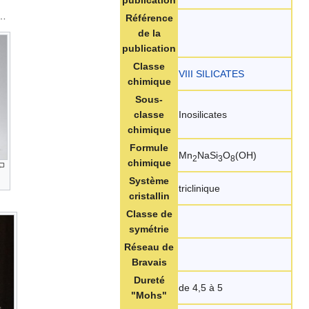
publication
 …
Référence
de la
publication
Classe
VIII SILICATES
chimique
Sous-
classe
Inosilicates
chimique
Formule
Mn
NaSi
O
(OH)
2
3
8
chimique
Système
triclinique
cristallin
Classe de
symétrie
Réseau de
Bravais
Dureté
de 4,5 à 5
"Mohs"