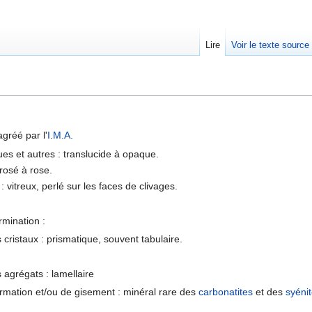
Lire
Voir le texte source
rechercher
agréé par l'
I.M.A.
ues et autres : translucide à opaque.
rosé à rose.
: vitreux, perlé sur les faces de clivages.
rmination :
cristaux : prismatique, souvent tabulaire.
agrégats : lamellaire
ormation et/ou de gisement : minéral rare des
carbonatites
et des
syéni