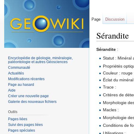
Page
Discussion
Sérandite
Aller à :
navigation
,
Sérandite
:
Statut : Minéral 
Encyclopédie de géologie, minéralogie,
paléontologie et autres Géosciences
Propriétés optiq
Communauté
Couleur : rouge 
Actualités
Modifications récentes
Éclat du minéral 
Page au hasard
Trace :
Aide
Critères de déte
Créer une nouvelle page
Galerie des nouveaux fichiers
Morphologie des 
Macles :
Outils
Morphologie des 
Pages liées
Suivi des pages liées
Conditions de f
Pages spéciales
Utilisations :