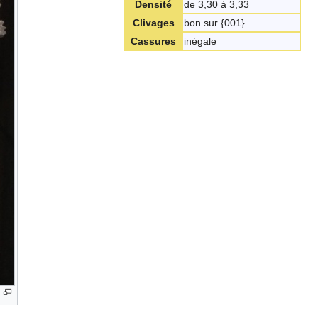
Densité
de 3,30 à 3,33
Clivages
bon sur {001}
Cassures
inégale