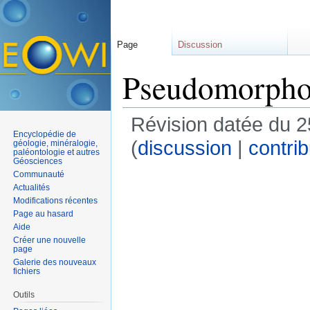
Page
Discussion
Pseudomorpho
Révision datée du 
Encyclopédie de
(
discussion
|
contrib
géologie, minéralogie,
paléontologie et autres
Géosciences
Communauté
Actualités
Modifications récentes
Page au hasard
Aide
Créer une nouvelle
page
Galerie des nouveaux
fichiers
Outils