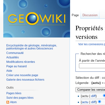
Page
Discussion
Propriétés 
versions
Voir les connexions 
Encyclopédie de géologie, minéralogie,
Aller à :
navigation
,
paléontologie et autres Géosciences
Communauté
Rechercher des ré
Actualités
À partir de l'anné
Modifications récentes
Page au hasard
Aide
Créer une nouvelle page
Sélection du diff :
Galerie des nouveaux fichiers
Légende :
(actu)
= 
Outils
Pages liées
(actu |
diff
)
Suivi des pages liées
(
actu
|
diff
)
Atom