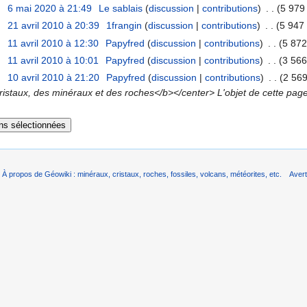
6 mai 2020 à 21:49
‎
Le sablais
(
discussion
|
contributions
)
‎
. .
(5 979 
21 avril 2010 à 20:39
‎
1frangin
(
discussion
|
contributions
)
‎
. .
(5 947 
11 avril 2010 à 12:30
‎
Papyfred
(
discussion
|
contributions
)
‎
. .
(5 872
11 avril 2010 à 10:01
‎
Papyfred
(
discussion
|
contributions
)
‎
. .
(3 566
10 avril 2010 à 21:20
‎
Papyfred
(
discussion
|
contributions
)
‎
. .
(2 569
ristaux, des minéraux et des roches</b></center> L'objet de cette pag
À propos de Géowiki : minéraux, cristaux, roches, fossiles, volcans, météorites, etc.
Aver