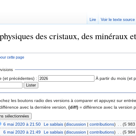
Lire
Voir le texte source
physiques des cristaux, des minéraux et
pour cette page
rechercher
visions
e (et précédentes) :
À partir du mois (et 
 cochez les boutons radio des versions à comparer et appuyez sur entrée
différence avec la dernière version,
(diff)
= différence avec la version 
6 mai 2020 à 21:50
‎
Le sablais
(
discussion
|
contributions
)
‎
. .
(5 983 
6 mai 2020 à 21:49
‎
Le sablais
(
discussion
|
contributions
)
‎
. .
(5 984 