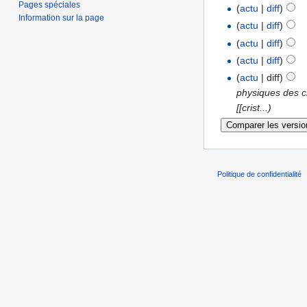
Pages spéciales
(
actu
|
diff
)
Information sur la page
(
actu
|
diff
)
(
actu
|
diff
)
(
actu
|
diff
)
(
actu
| diff)
physiques des c
[[crist...)
Politique de confidentialité