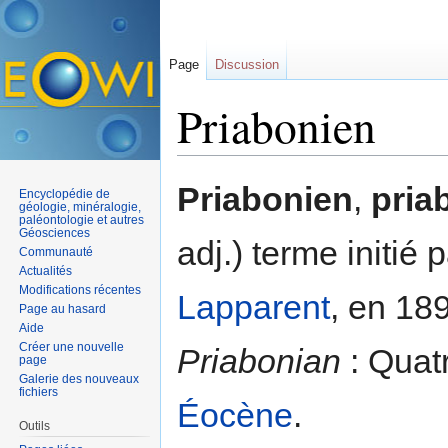
Page
Discussion
Priabonien
Aller à :
navigation
,
rechercher
Priabonien
,
pria
Encyclopédie de
géologie, minéralogie,
paléontologie et autres
Géosciences
adj.) terme initié
Communauté
Actualités
Modifications récentes
Lapparent
, en 18
Page au hasard
Aide
Créer une nouvelle
Priabonian
: Quat
page
Galerie des nouveaux
fichiers
Éocène
.
Outils