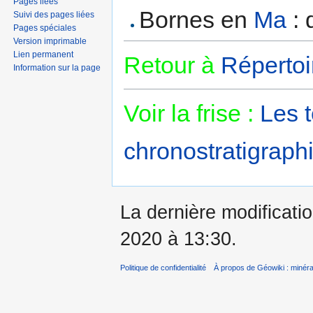
Pages liées
Bornes en
Ma
: 
Suivi des pages liées
Pages spéciales
Version imprimable
Lien permanent
Retour à
Répertoi
Information sur la page
Voir la frise :
Les 
chronostratigraphi
La dernière modificatio
2020 à 13:30.
Politique de confidentialité
À propos de Géowiki : minérau