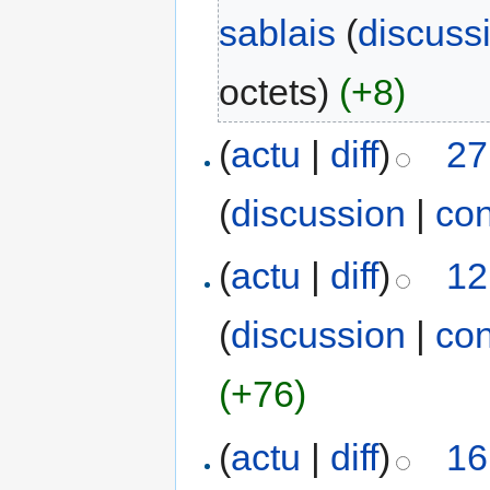
sablais
(
discuss
octets)
(+8)
(
actu
|
diff
)
27
(
discussion
|
con
(
actu
|
diff
)
12
(
discussion
|
con
(+76)
(
actu
|
diff
)
16