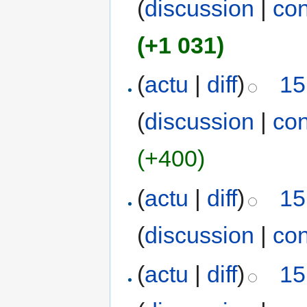
(
discussion
|
con
(+1 031)
(
actu
|
diff
)
15
(
discussion
|
con
(+400)
(
actu
|
diff
)
15
(
discussion
|
con
(
actu
|
diff
)
15