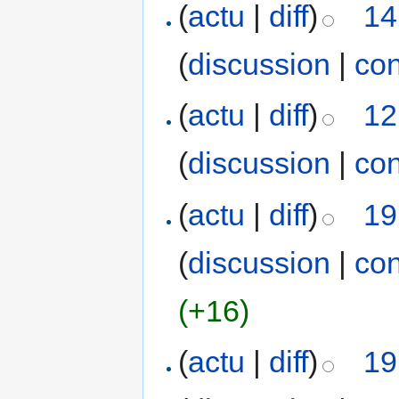
(
actu
|
diff
)
14
(
discussion
|
con
(
actu
|
diff
)
12
(
discussion
|
con
(
actu
|
diff
)
19
(
discussion
|
con
(+16)
(
actu
|
diff
)
19