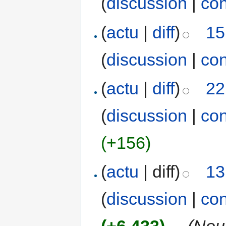
(
discussion
|
con
(
actu
|
diff
)
15
(
discussion
|
con
(
actu
|
diff
)
22
(
discussion
|
con
(+156)
(
actu
| diff)
13
(
discussion
|
con