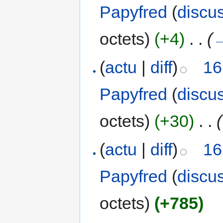
Papyfred
(
discu
octets)
(+4)
‎
. .
(
(
actu
|
diff
)
16
Papyfred
(
discu
octets)
(+30)
‎
. .
(
(
actu
|
diff
)
16
Papyfred
(
discu
octets)
(+785)