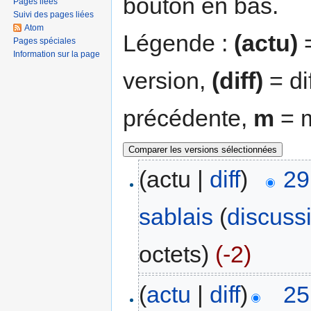
bouton en bas.
Pages liées
Suivi des pages liées
Atom
Légende :
(actu)
=
Pages spéciales
Information sur la page
version,
(diff)
= di
précédente,
m
= m
(actu |
diff
)
29
sablais
(
discuss
octets)
(-2)
(
actu
|
diff
)
25