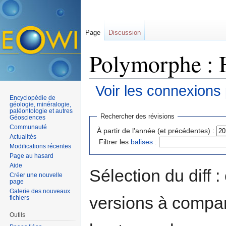
Page
Discussion
Polymorphe : H
Voir les connexions
Encyclopédie de
Aller à :
navigation
,
rechercher
géologie, minéralogie,
paléontologie et autres
Rechercher des révisions
Géosciences
Communauté
À partir de l'année (et précédentes) :
Actualités
Filtrer les
balises
:
Modifications récentes
Page au hasard
Aide
Sélection du diff 
Créer une nouvelle
page
Galerie des nouveaux
versions à compar
fichiers
Outils