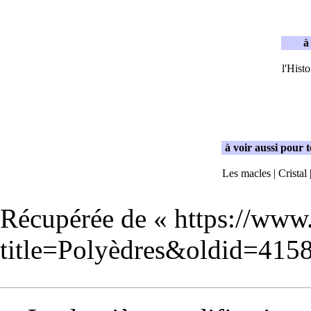
à
l'
Histo
à voir aussi pour t
Les macles
|
Cristal
Récupérée de «
https://www
title=Polyèdres&oldid=415