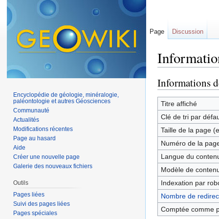
Page
Discussion
Informatio
Aller à :
navigation
,
Informations d
Encyclopédie de géologie, minéralogie,
paléontologie et autres Géosciences
Titre affiché
Communauté
Clé de tri par défa
Actualités
Modifications récentes
Taille de la page (
Page au hasard
Numéro de la pag
Aide
Langue du contenu
Créer une nouvelle page
Galerie des nouveaux fichiers
Modèle de contenu
Indexation par rob
Outils
Pages liées
Nombre de redirect
Suivi des pages liées
Comptée comme p
Pages spéciales