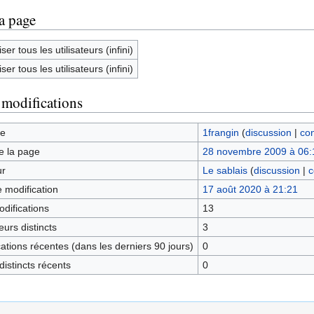
la page
ser tous les utilisateurs (infini)
ser tous les utilisateurs (infini)
 modifications
ge
1frangin
(
discussion
|
con
e la page
28 novembre 2009 à 06:
ur
Le sablais
(
discussion
|
c
e modification
17 août 2020 à 21:21
difications
13
urs distincts
3
tions récentes (dans les derniers 90 jours)
0
istincts récents
0