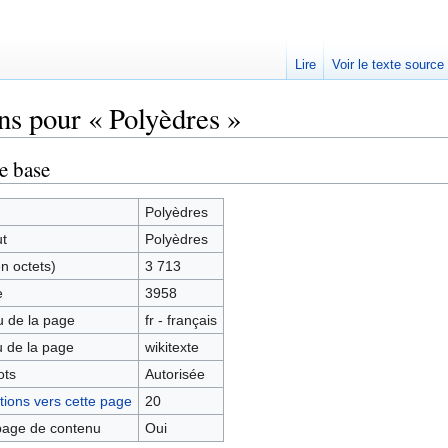
Lire
Voir le texte source
ns pour « Polyèdres »
rechercher
e base
Polyèdres
ut
Polyèdres
en octets)
3 713
e
3958
 de la page
fr - français
 de la page
wikitexte
ots
Autorisée
ions vers cette page
20
age de contenu
Oui