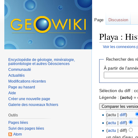
Page
Discussion
Playa : His
Voir les connexions 
Aller à :
navigation
,
Rechercher des ré
Encyclopédie de géologie, minéralogie,
paléontologie et autres Géosciences
À partir de l'anné
Communauté
Actualités
Modifications récentes
Page au hasard
Sélection du diff :
Aide
Légende :
(actu)
= 
Créer une nouvelle page
Galerie des nouveaux fichiers
(actu |
diff
)
Outils
(
actu
|
diff
)
Pages liées
Suivi des pages liées
(
actu
| diff)
Atom
un plan d'eau, g