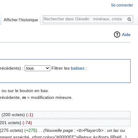
Se connecter
Rechercher
Afficher l’historique
Aide
précédents) :
Filtrer les
balises
:
 ou sur le bouton en bas.
précédente,
m
= modification mineure.
.
(200 octets)
(-1)
201 octets)
(-74)
(275 octets)
(+275)
‎
. .
(Nouvelle page : <b>Playa</b> : un lac ou
irement asséché. <font color="#0000FF">Retour à</font> [[Préfi...)