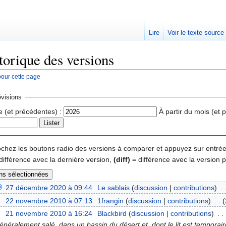
Lire
Voir le texte source
torique des versions
pour cette page
rechercher
visions
e (et précédentes) :
À partir du mois (et 
 cochez les boutons radio des versions à comparer et appuyez sur entrée
différence avec la dernière version,
(diff)
= différence avec la version 
27 décembre 2020 à 09:44
‎
Le sablais
(
discussion
|
contributions
)
‎
. 
22 novembre 2010 à 07:13
‎
1frangin
(
discussion
|
contributions
)
‎
. .
(
21 novembre 2010 à 16:24
‎
Blackbird
(
discussion
|
contributions
)
‎
. .
énéralement salé, dans un bassin du désert et, dont le lit est tempora