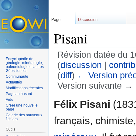
Page
Discussion
Pisani
Révision datée du 
Encyclopédie de
(
discussion
|
contrib
géologie, minéralogie,
paléontologie et autres
Géosciences
(
diff
)
← Version pré
Communauté
Actualités
Version suivante → (
Modifications récentes
Aller à :
navigation
,
rechercher
Page au hasard
Aide
Félix Pisani
(1831
Créer une nouvelle
page
Galerie des nouveaux
français, chimiste
fichiers
Outils